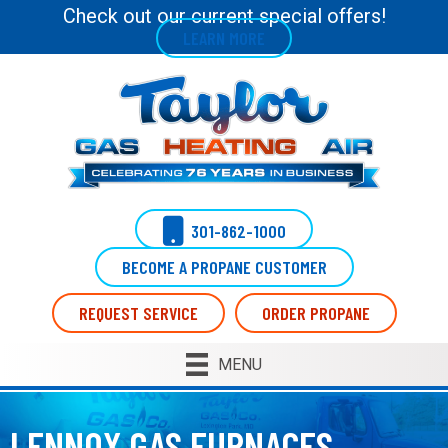
Skip
Skip
Site
Check out our current special offers!
LEARN MORE
to
to
map
Content
navigation
301-862-1000
BECOME A PROPANE CUSTOMER
REQUEST SERVICE
ORDER PROPANE
MENU
LENNOX GAS FURNACES