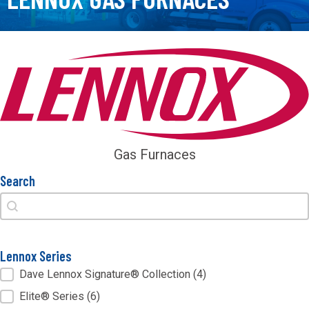
Gas Furnaces
Search
Search
Search
Lennox Series
Lennox Series
Dave Lennox Signature® Collection
(4)
Elite® Series
(6)