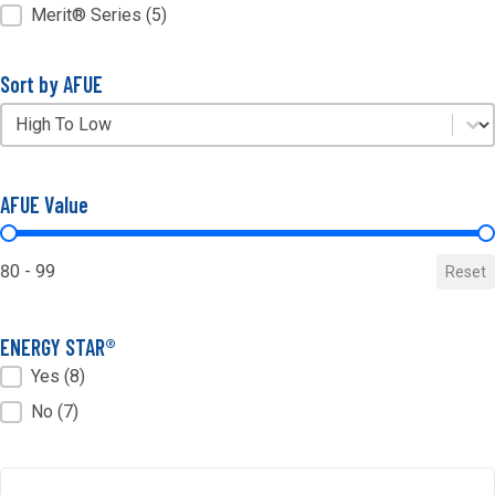
Merit® Series
(5)
Sort by AFUE
Sort by AFUE
Sort by AFUE
AFUE Value
AFUE Value
80 - 99
Reset
ENERGY STAR®
ENERGY STAR®
Yes
(8)
No
(7)