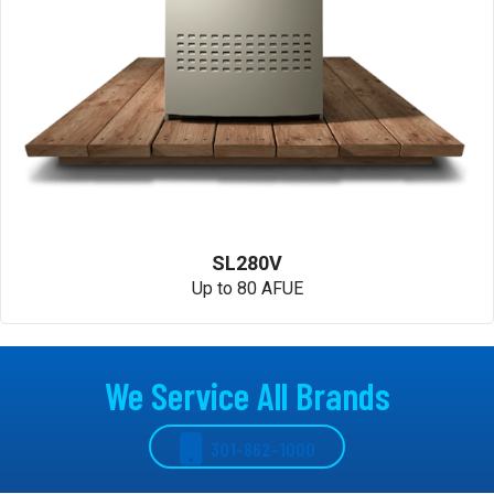
SL280V
Up to 80 AFUE
We Service All Brands
301-862-1000